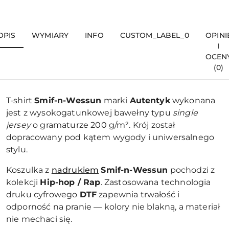
OPIS
WYMIARY
INFO
CUSTOM_LABEL_0
OPINI
I
OCEN
(0)
T-shirt
Smif-n-Wessun
marki
Autentyk
wykonana
jest z wysokogatunkowej bawełny typu
single
jersey
o gramaturze 200 g/m². Krój został
dopracowany pod kątem wygody i uniwersalnego
stylu.
Koszulka z
nadrukiem
Smif-n-Wessun
pochodzi z
kolekcji
Hip-hop / Rap
. Zastosowana technologia
druku cyfrowego
DTF
zapewnia trwałość i
odporność na pranie — kolory nie blakną, a materiał
nie mechaci się.