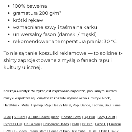
100% bawełna
gramatura 200 g/m²
krótki rękaw
wzmacniane szwy i taśma na karku
uniwersalny fason (damski / męski)
rekomendowana temperatura prania: 30 °C
To nie są tanie koszulki reklamowe — to solidne t-
shirty zaprojektowane z myślą o fanach rapu i
kultury ulicznej.
Kolekcja Autentyk "Muzyka" jest inspirowana najbardziej popularnymi nurtami
muzyki współczesnej. Znajdziesz koszulki wykonawców z muzyki Rock,
Hard/Rock, Metal, Hip-hop, Rap, Heavy Metal, Pop, Dance, Techno, Soul i inne...
2Pac
|
50 Cent
|
A Tribe Called Quest
|
Beastie Boys
|
Big Pun
|
Body Count
|
Cypress Hill
|
De La Soul
|
Delinquent Habits
|
DMX
|
Dr. Dre
|
Eazy-E
|
Eminem
|
EPMD
|
Fugees
|
Gang Starr
|
House of Pain
|
Ice Cube
|
Ill Bill
|
J Dilla
|
Jay-Z
|