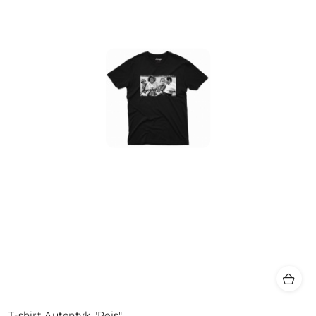
T-shirt Autentyk "Rejs"