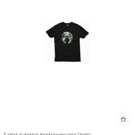
T-shirt Autentyk Kontrowersyjnie "Joda"