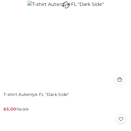
T-shirt Autentyk FL "Dark Side"
65.00
72.99
Cena
Cena
promocyjna:
przed
promocją: