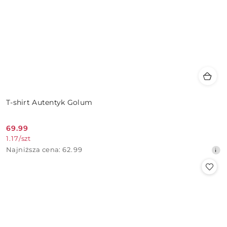
T-shirt Autentyk Golum
69.99
Cena
1.17
/
szt
promocyjna:
Najniższa
Najniższa cena:
62.99
cena
z
30
dni
przed
obniżką