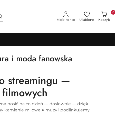
0
Moje konto
Ulubione
Koszyk
tura i moda fanowska
do streamingu —
 filmowych
żna nosić na co dzień — dosłownie — dzięki
my kamienie milowe X muzy i podlinkujemy