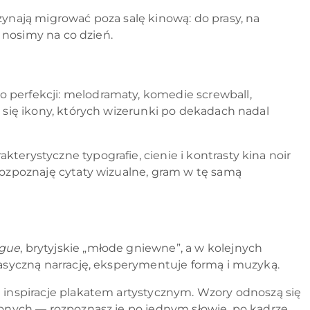
czynają migrować poza salę kinową: do prasy, na
y nosimy na co dzień.
o perfekcji: melodramaty, komedie screwball,
ą się ikony, których wizerunki po dekadach nadal
akterystyczne typografie, cienie i kontrasty kina noir
 rozpoznaję cytaty wizualne, gram w tę samą
ague
, brytyjskie „młode gniewne”, a w kolejnych
lasyczną narrację, eksperymentuje formą i muzyką.
e inspiracje plakatem artystycznym. Wzory odnoszą się
zonych — rozpoznasz je po jednym słowie, po kadrze,