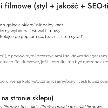
i filmowe (styl + jakość + SEO-t
mrugnięcia okiem” niż pełny kadr.
ietny wybór na festiwal filmowy.
olejce po popcorn („o, też znasz ten cytat!”).
/m²), z podwójnymi przeszyciami i solidnym ściągaczem
raniach. To kluczowe, jeśli koszulka ma być noszona cz
wersji kolorystycznej (czarny/biały). Jeśli lubisz oversi
 na stronie sklepu)
ty filmowe
,
koszulki z filmów
,
polskie koszulki filmowe
.