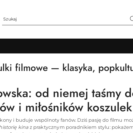
zulki filmowe — klasyka, popkul
nowska: od niemej taśmy 
ów i miłośników koszulek
ikony i buduje wspólnoty fanów. Dziś pasję do filmu mo
historię kina
z praktycznym poradnikiem stylu: pokaże