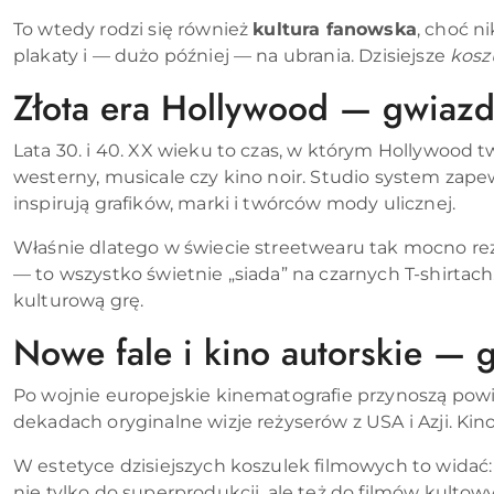
To wtedy rodzi się również
kultura fanowska
, choć n
plakaty i — dużo później — na ubrania. Dzisiejsze
kosz
Złota era Hollywood — gwiazdy
Lata 30. i 40. XX wieku to czas, w którym Hollywood
westerny, musicale czy kino noir. Studio system zapew
inspirują grafików, marki i twórców mody ulicznej.
Właśnie dlatego w świecie streetwearu tak mocno r
— to wszystko świetnie „siada” na czarnych T-shirtac
kulturową grę.
Nowe fale i kino autorskie — g
Po wojnie europejskie kinematografie przynoszą powi
dekadach oryginalne wizje reżyserów z USA i Azji. Ki
W estetyce dzisiejszych koszulek filmowych to widać:
nie tylko do superprodukcji, ale też do filmów kulto