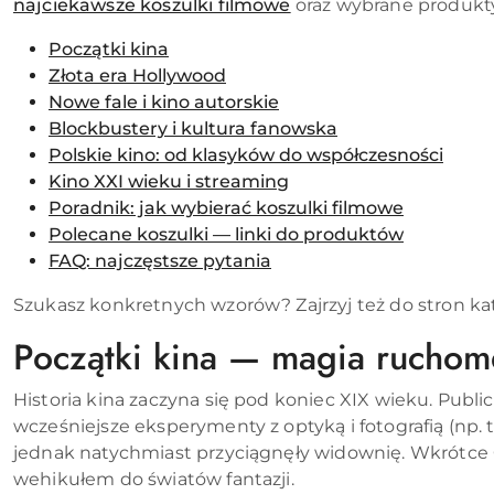
najciekawsze koszulki filmowe
oraz wybrane produkty 
Początki kina
Złota era Hollywood
Nowe fale i kino autorskie
Blockbustery i kultura fanowska
Polskie kino: od klasyków do współczesności
Kino XXI wieku i streaming
Poradnik: jak wybierać koszulki filmowe
Polecane koszulki — linki do produktów
FAQ: najczęstsze pytania
Szukasz konkretnych wzorów? Zajrzyj też do stron kat
Początki kina — magia ruchom
Historia kina zaczyna się pod koniec XIX wieku. Publ
wcześniejsze eksperymenty z optyką i fotografią (np.
jednak natychmiast przyciągnęły widownię. Wkrótce G
wehikułem do światów fantazji.