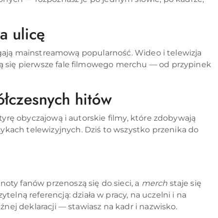
a ulicę
siągają mainstreamową popularność. Wideo i telewizja
ją się pierwsze fale filmowego merchu — od przypinek
ółczesnych hitów
tyrę obyczajową i autorskie filmy, które zdobywają
ykach telewizyjnych. Dziś to wszystko przenika do
oty fanów przenoszą się do sieci, a
merch
staje się
ną referencją: działa w pracy, na uczelni i na
nej deklaracji — stawiasz na kadr i nazwisko.