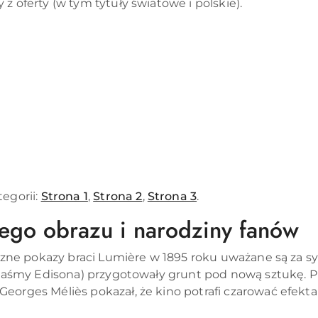
z oferty (w tym tytuły światowe i polskie).
egorii:
Strona 1
,
Strona 2
,
Strona 3
.
ego obrazu i narodziny fanów
iczne pokazy braci Lumière w 1895 roku uważane są za 
 taśmy Edisona) przygotowały grunt pod nową sztukę. Pie
eorges Méliès pokazał, że kino potrafi czarować efekta