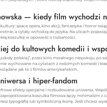
anowska — kiedy film wychodzi n
kultury: space opera, kino akcji, fantastyka i horror o
otnie, a cytaty wchodzą do języka. Na ulicach pojawia
kłą koszulkę w opowieść o tożsamości.
kiej do kultowych komedii i wsp
szkoły polskiej”, przez kino moralnego niepokoju, po sa
nie wychowane na cytatach z rodzimych komedii i klas
pożądane jak te z filmów amerykańskich.
niwersa i hiper-fandom
yfrowe efekty specjalne i rozbudowane uniwersa. Wspóln
ojektowana koszulka filmowa łączy minimalizm z czytel
asz typografię lub symboliczną ikonę. Jeśli chcesz wyraź