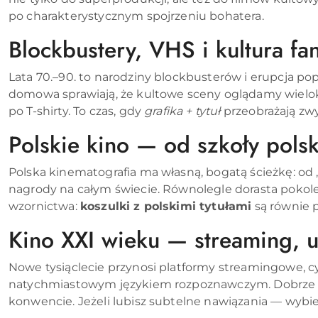
po charakterystycznym spojrzeniu bohatera.
Blockbustery, VHS i kultura f
Lata 70.–90. to narodziny blockbusterów i erupcja pop
domowa sprawiają, że kultowe sceny oglądamy wielokr
po T-shirty. To czas, gdy
grafika + tytuł
przeobrażają zwy
Polskie kino — od szkoły pols
Polska kinematografia ma własną, bogatą ścieżkę: od „
nagrody na całym świecie. Równolegle dorasta pokole
wzornictwa:
koszulki z polskimi tytułami
są równie 
Kino XXI wieku — streaming, u
Nowe tysiąclecie przynosi platformy streamingowe, c
natychmiastowym językiem rozpoznawczym. Dobrze zapr
konwencie. Jeżeli lubisz subtelne nawiązania — wybier