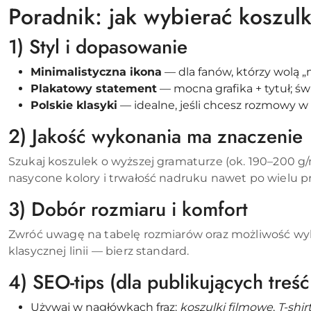
Poradnik: jak wybierać koszulk
1) Styl i dopasowanie
Minimalistyczna ikona
— dla fanów, którzy wolą „
Plakatowy statement
— mocna grafika + tytuł; św
Polskie klasyki
— idealne, jeśli chcesz rozmowy w k
2) Jakość wykonania ma znaczenie
Szukaj koszulek o wyższej gramaturze (ok. 190–200 g
nasycone kolory i trwałość nadruku nawet po wielu p
3) Dobór rozmiaru i komfort
Zwróć uwagę na tabelę rozmiarów oraz możliwość wyboru 
klasycznej linii — bierz standard.
4) SEO-tips (dla publikujących treść
Używaj w nagłówkach fraz:
koszulki filmowe
,
T-shir