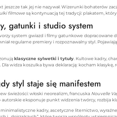
ikt jeszcze tak jej nie nazywał. Wizerunki bohaterów za
ulki filmowe
są kontynuacją tej tradycji: plakatem, któr
, gatunki i studio system
 tworzy system gwiazd i filmy gatunkowe dopracowane d
niał regularne premiery i rozpoznawalny styl. Pojawiaj
ezonują
klasyczne sylwetki i tytuły
. Kultowe kadry, char
h. Dla widza koszulka bywa deklaracją: kocham klasykę,
dy styl staje się manifestem
ew świeżości: włoski neorealizm, francuska
Nouvelle V
no autorskie eksponuje punkt widzenia twórcy, rozbija k
 minimalistyczne kadry, ascetyczne liternictwo, wyraźn
wych i „dojrzalszych”, które tworzą wspólnoty wtajemnic