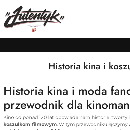
Przejdź do treści głównej
Przejdź do wyszukiwarki
Przejdź do moje konto
Przejdź do menu głównego
Przejdź do stopki
Historia kina i kos
Historia kina i moda fa
przewodnik dla kinoman
Kino od ponad 120 lat opowiada nam historie, tworzy 
koszulkom filmowym
. W tym przewodniku łączymy