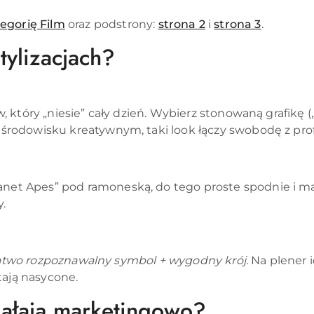
egorię Film
oraz podstrony:
strona 2
i
strona 3
.
tylizacjach?
w, który „niesie” cały dzień. Wybierz stonowaną grafikę (
 w środowisku kreatywnym, taki look łączy swobodę z pr
net Apes” pod ramoneską, do tego proste spodnie i masy
y.
atwo rozpoznawalny symbol + wygodny krój
. Na plener
tają nasycone.
iałają marketingowo?