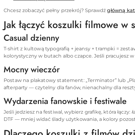
Chcesz zobaczyć pełny przekrój? Sprawdź
główną kat
Jak łączyć koszulki filmowe w s
Casual dzienny
T-shirt z kultową typografią + jeansy + trampki = zesta
kolorystyczny w butach albo czapce. Jeśli pracujesz
Mocny wieczór
Postaw na plakatowy statement: „Terminator” lub „Pla
afterparty — czytelny dla fanów, nienachalny dla reszt
Wydarzenia fanowskie i festiwale
Jeśli jedziesz na festiwal, wybierz grafikę, która łączy:
ł
DTF — mniej widać ślady użytkowania, a kolory pozos
Dlaczego koszulki z filmów dz