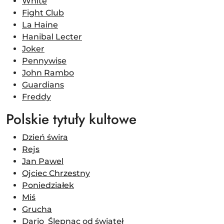
White
Fight Club
La Haine
Hanibal Lecter
Joker
Pennywise
John Rambo
Guardians
Freddy
Polskie tytuły kultowe
Dzień świra
Rejs
Jan Pawel
Ojciec Chrzestny
Poniedziałek
Miś
Grucha
Dario Ślepnąc od świateł