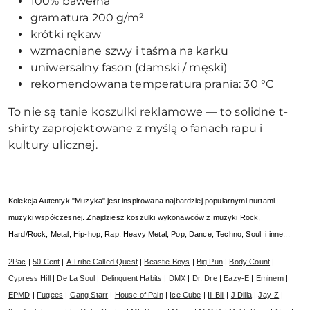
100% bawełna
gramatura 200 g/m²
krótki rękaw
wzmacniane szwy i taśma na karku
uniwersalny fason (damski / męski)
rekomendowana temperatura prania: 30 °C
To nie są tanie koszulki reklamowe — to solidne t-
shirty zaprojektowane z myślą o fanach rapu i
kultury ulicznej.
Kolekcja Autentyk "Muzyka" jest inspirowana najbardziej popularnymi nurtami
muzyki współczesnej. Znajdziesz koszulki wykonawców z muzyki Rock,
Hard/Rock, Metal, Hip-hop, Rap, Heavy Metal, Pop, Dance, Techno, Soul i inne...
2Pac
|
50 Cent
|
A Tribe Called Quest
|
Beastie Boys
|
Big Pun
|
Body Count
|
Cypress Hill
|
De La Soul
|
Delinquent Habits
|
DMX
|
Dr. Dre
|
Eazy-E
|
Eminem
|
EPMD
|
Fugees
|
Gang Starr
|
House of Pain
|
Ice Cube
|
Ill Bill
|
J Dilla
|
Jay-Z
|