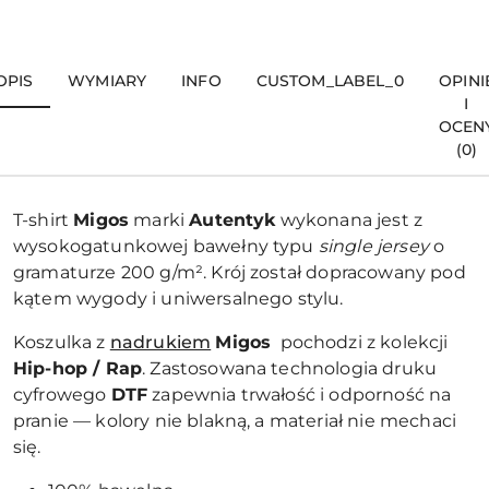
OPIS
WYMIARY
INFO
CUSTOM_LABEL_0
OPINI
I
OCEN
(0)
T-shirt
Migos
marki
Autentyk
wykonana jest z
wysokogatunkowej bawełny typu
single jersey
o
gramaturze 200 g/m². Krój został dopracowany pod
kątem wygody i uniwersalnego stylu.
Koszulka z
nadrukiem
Migos
pochodzi z kolekcji
Hip-hop / Rap
. Zastosowana technologia druku
cyfrowego
DTF
zapewnia trwałość i odporność na
pranie — kolory nie blakną, a materiał nie mechaci
się.