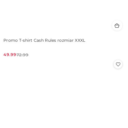
Promo T-shirt Cash Rules rozmiar XXXL
49.99
72.99
Cena
Cena
promocyjna:
przed
promocją: