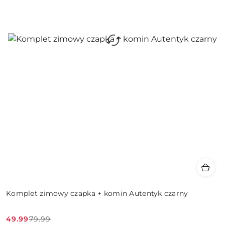
Komplet zimowy czapka + komin Autentyk czarny
49.99
79.99
Cena
Cena