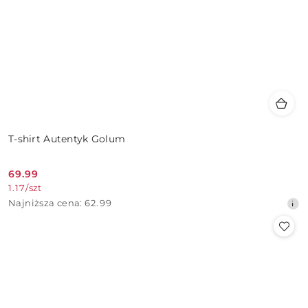
T-shirt Autentyk Golum
69.99
Cena
1.17
/
szt
promocyjna:
Najniższa
Najniższa cena:
62.99
cena
z
30
dni
przed
obniżką