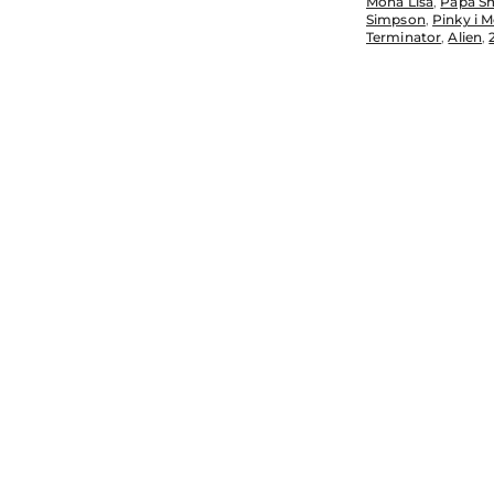
Mona Lisa
,
Papa S
Simpson
,
Pinky i 
Terminator
,
Alien
,
Pomiń karuzelę produktów