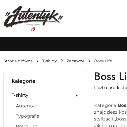
Przejdź do treści głównej
Przejdź do wyszukiwarki
Przejdź do moje konto
Przejdź do menu głównego
Przejdź do stopki
Strona główna
T-shirty
Zabawne
Boss Life
Boss Li
Kategorie
Liczba produkt
T-shirty
Kategoria
Bos
Autentyk
znajdziesz ko
Typografia
stylizacji „bo
jak i na out-fi
Premium