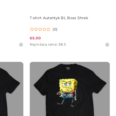
DO KOSZYKA
T-shirt Autentyk BL Boss Shrek
(0)
65.00
Cena
Najniższa
Najniższa cena:
58.5
promocyjna:
cena
z
30
dni
przed
obniżką