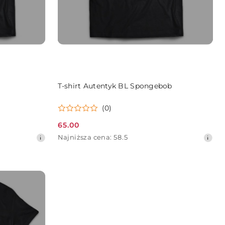
DO KOSZYKA
T-shirt Autentyk BL Spongebob
(0)
65.00
Cena
Najniższa
Najniższa cena:
58.5
promocyjna:
cena
z
30
dni
przed
obniżką