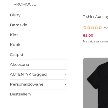
PROMOCJE
Bluzy
T-shirt Auten
Damskie
(0
Kids
65.00
Cena
Najniższa
Najniższa cena
promocyjna:
Kubki
cena
z
30
Czapki
dni
przed
Akcesoria
obniżką
AUTENTYK tagged
Personalizowane
Bestsellery