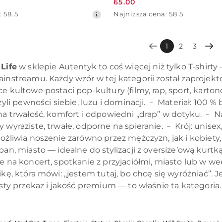
65.00
Cena
Najniższa
:
58.5
Najniższa cena:
58.5
promocyjna:
cena
z
30
1
2
3
dni
przed
Life
w sklepie Autentyk to coś więcej niż tylko T-shirty
obniżką
instreamu. Każdy wzór w tej kategorii został zaprojekt
e kultowe postaci pop-kultury (filmy, rap, sport, karto
czyli pewności siebie, luzu i dominacji. ﹣ Materiał: 100 
 na trwałość, komfort i odpowiedni „drap” w dotyku. ﹣
 wyraziste, trwałe, odporne na spieranie. ﹣ Krój: unis
ożliwia noszenie zarówno przez mężczyzn, jak i kobiety, 
ban, miasto — idealne do stylizacji z oversize’ową kurt
je na koncert, spotkanie z przyjaciółmi, miasto lub w 
ikę, która mówi: „jestem tutaj, bo chcę się wyróżniać”. J
isty przekaz i jakość premium — to właśnie ta kategoria.