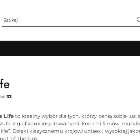
fe
ów:
33
s Life
to idealny wybór dla tych, którzy cenią sobie luz
szulki z grafikami inspirowanymi ikonami filmów, muzyk
ss life”. Dzięki klasycznemu krojowi unisex i wysokiej ja
t out-of-the-box.