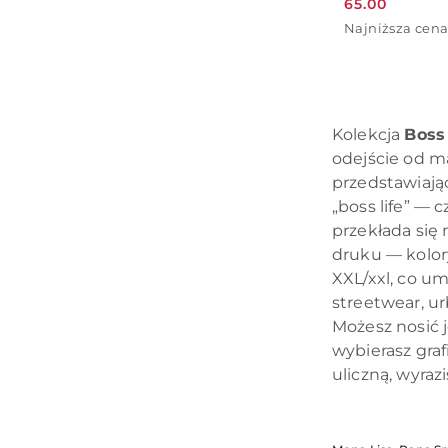
65.00
Cena
Najniższa
Najniższa cena
promocyjna:
cena
z
30
dni
przed
Kolekcja
Boss 
obniżką
odejście od ma
przedstawiając
„boss life” — 
przekłada się
druku — kolory
XXL/xxl, co um
streetwear, ur
Możesz nosić 
wybierasz graf
uliczną, wyraz