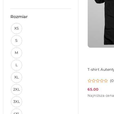
Rozmiar
Rozmiar:
XS
Rozmiar:
S
Rozmiar:
M
Rozmiar:
L
T-shirt Autent
Rozmiar:
XL
(0
Rozmiar:
65.00
2XL
Cena
Najniższa
Najniższa cena
promocyjna:
cena
Rozmiar:
3XL
z
30
Rozmiar:
dni
4XL