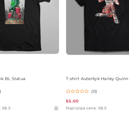
DO KOSZYKA
DO KOSZYKA
yk BL Statua
T-shirt Autentyk Harley Quinn
)
(0)
65.00
Cena
Najniższa
:
58.5
Najniższa cena:
58.5
promocyjna:
cena
z
30
dni