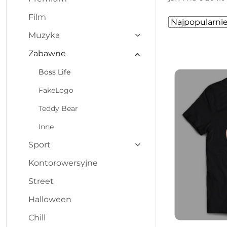
Film
Zastosowano
Sortuj
według
sortowanie:
Muzyka
Najpopularniej
Zabawne
Boss Life
FakeLogo
Teddy Bear
Inne
Sport
Kontorowersyjne
Street
Halloween
Chill