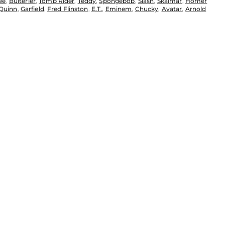
ee
,
Bulterier
,
Tomb Rider
,
Teddy
,
Spongebob
,
Slash
,
Skalmar
,
Homer
 Quinn
,
Garfield
,
Fred Flinston
,
E.T.
,
Eminem
,
Chucky
,
Avatar
,
Arnold