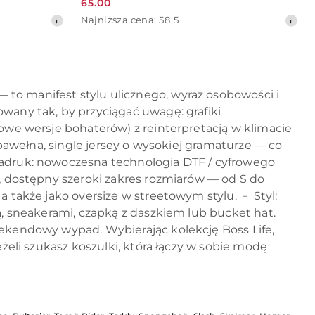
65.00
Cena
Najniższa
Najniższa cena:
58.5
promocyjna:
cena
z
30
dni
przed
 — to manifest stylu ulicznego, wyraz osobowości i
obniżką
owany tak, by przyciągać uwagę: grafiki
nowe wersje bohaterów) z reinterpretacją w klimacie
% bawełna, single jersey o wysokiej gramaturze — co
 Nadruk: nowoczesna technologia DTF / cyfrowego
ex, dostępny szeroki zakres rozmiarów — od S do
a także jako oversize w streetowym stylu. ﹣ Styl:
ką, sneakerami, czapką z daszkiem lub bucket hat.
weekendowy wypad. Wybierając kolekcję Boss Life,
eżeli szukasz koszulki, która łączy w sobie modę