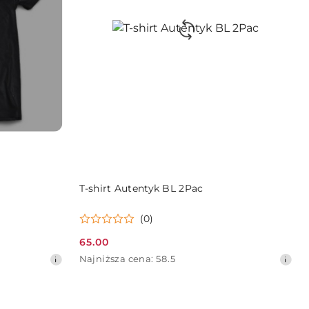
DO KOSZYKA
T-shirt Autentyk BL 2Pac
(0)
65.00
Cena
Najniższa
Najniższa cena:
58.5
promocyjna:
cena
z
30
dni