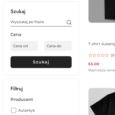
Szukaj
Cena
T-shirt Autent
(0
Szukaj
65.00
Cena
Najniższa
Najniższa cena
promocyjna:
cena
z
30
Filtruj
dni
przed
obniżką
Producent
Producent:
Autentyk