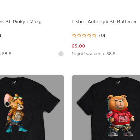
DO KOSZYKA
DO KOSZYKA
tyk BL Pinky i Mózg
T-shirt Autentyk BL Bulterier
)
(0)
65.00
Cena
Najniższa
:
58.5
Najniższa cena:
58.5
promocyjna:
cena
z
30
dni
przed
obniżką