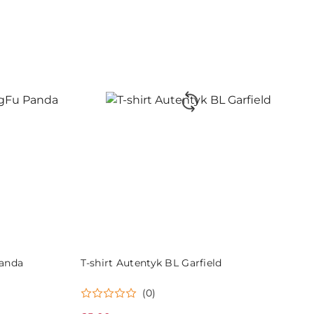
przed
obniżką
DO KOSZYKA
Panda
T-shirt Autentyk BL Garfield
(0)