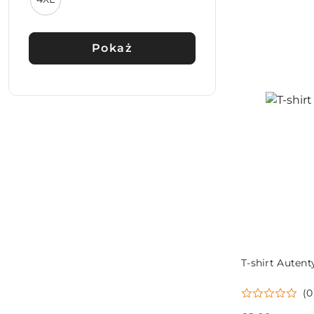
przed
obniżką
Pokaż
T-shirt Autent
(0