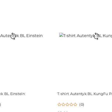
przed
obniżką
DO KOSZYKA
DO KOSZYKA
yk BL Einstein
T-shirt Autentyk BL KungFu 
)
(0)