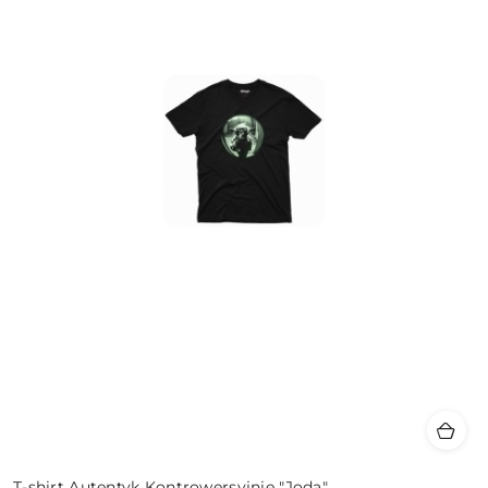
T-shirt Autentyk Kontrowersyjnie "Joda"