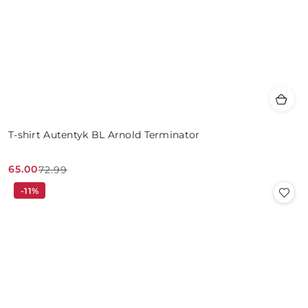
T-shirt Autentyk BL Arnold Terminator
65.00
72.99
Cena
Cena
-11%
promocyjna:
przed
promocją: