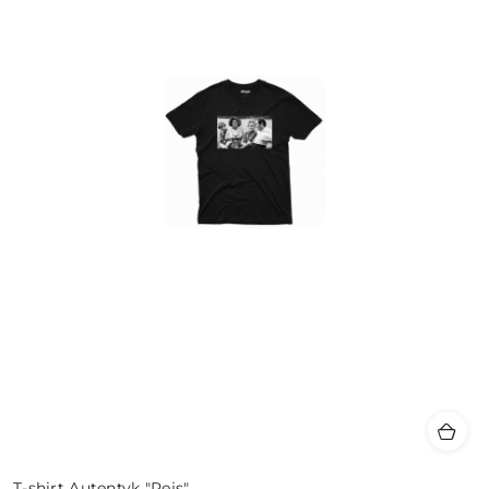
T-shirt Autentyk "Rejs"