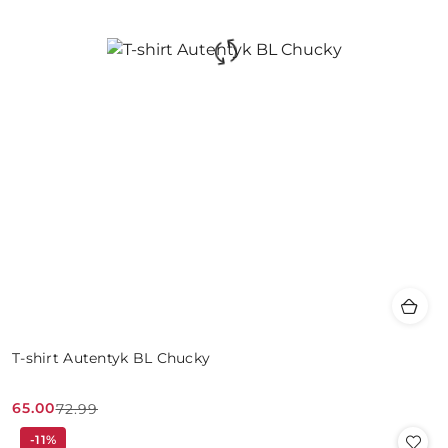
T-shirt Autentyk BL Chucky
65.00
72.99
Cena
Cena
-11%
promocyjna:
przed