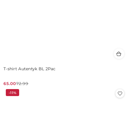
T-shirt Autentyk BL 2Pac
65.00
72.99
Cena
Cena
-11%
promocyjna:
przed
promocją: