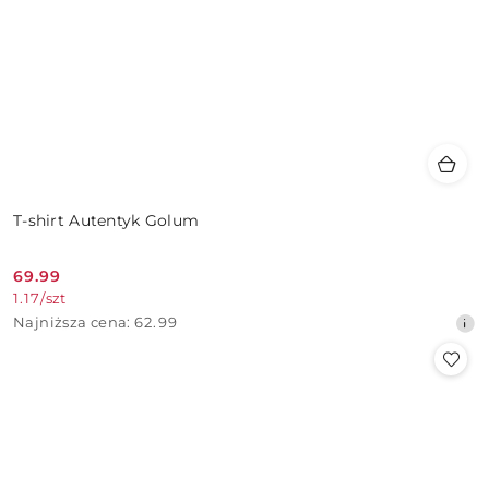
T-shirt Autentyk Golum
69.99
Cena
1.17
/
szt
promocyjna:
Najniższa
Najniższa cena:
62.99
cena
z
30
dni
przed
obniżką