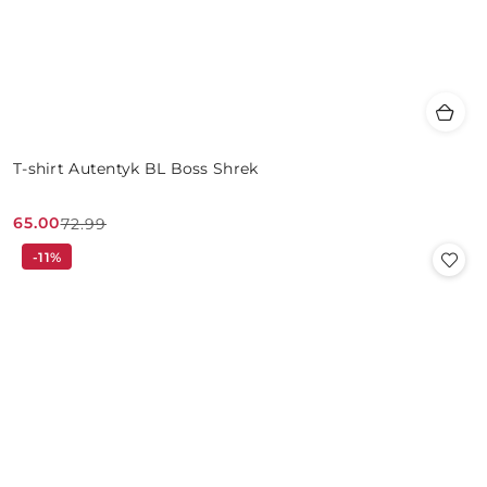
T-shirt Autentyk BL Boss Shrek
65.00
72.99
Cena
Cena
-11%
promocyjna:
przed
promocją: