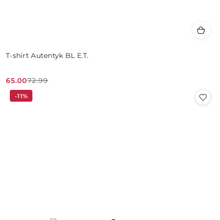
T-shirt Autentyk BL E.T.
65.00
72.99
Cena
Cena
-11%
promocyjna:
przed
promocją: