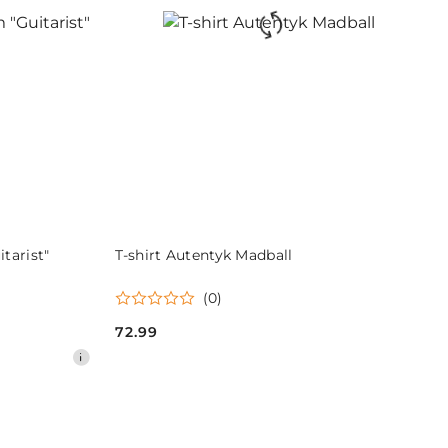
DO KOSZYKA
tarist"
T-shirt Autentyk Madball
(0)
72.99
Cena: