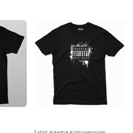
DO KOSZYKA
T-shirt Autentyk Kontrowersyjnie