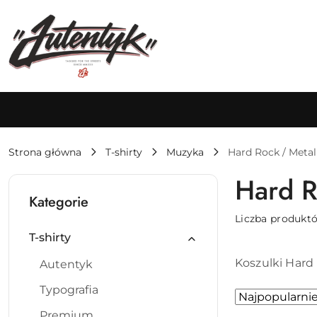
Przejdź do treści głównej
Przejdź do wyszukiwarki
Przejdź do moje konto
Przejdź do menu głównego
Przejdź do stopki
Strona główna
T-shirty
Muzyka
Hard Rock / Metal
Hard R
Kategorie
Liczba produkt
T-shirty
Koszulki Hard 
Autentyk
Typografia
Zastosowano
Sortuj
według
sortowanie:
Premium