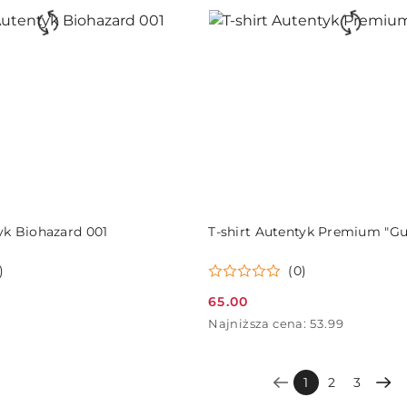
DO KOSZYKA
DO KOSZYKA
yk Biohazard 001
T-shirt Autentyk Premium "Gui
)
(0)
65.00
Cena
Najniższa
Najniższa cena:
53.99
promocyjna:
cena
z
30
1
2
3
dni
przed