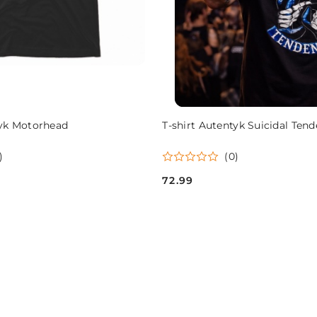
DO KOSZYKA
DO KOSZYKA
tyk Motorhead
T-shirt Autentyk Suicidal Tend
)
(0)
72.99
Cena: