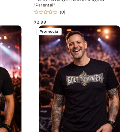
"Parental"
(0)
72.99
Cena:
Promocja