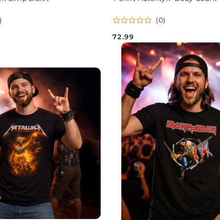
)
(0)
72.99
Cena: