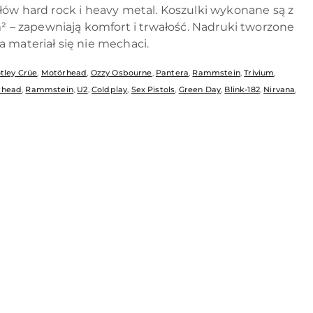
ołów hard rock i heavy metal. Koszulki wykonane są z
 – zapewniają komfort i trwałość. Nadruki tworzone
a materiał się nie mechaci.
tley Crüe
,
Motörhead
,
Ozzy Osbourne
,
Pantera
,
Rammstein
,
Trivium
,
rhead
,
Rammstein
,
U2
,
Coldplay
,
Sex Pistols
,
Green Day
,
Blink-182
,
Nirvana
,