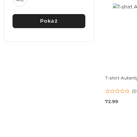
Pokaż
T-shirt Autent
(0
72.99
Cena: