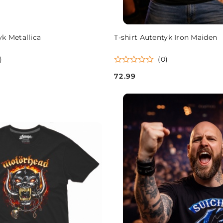
DO KOSZYKA
DO KOSZYKA
yk Metallica
T-shirt Autentyk Iron Maiden
)
(0)
72.99
Cena: