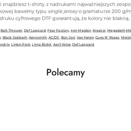
i znajdziesz t-shirty z nadrukami najważniejszych zesp
obniżką
owej bawełny typu
single jersey
o gramaturze 200 g/m²
druku cyfrowego DTF gwarantują, że kolory nie blakną, 
,
Bolt Thrower
,
Def Leppard
,
Fear Factory
,
Iron Maiden
,
Kreator
,
Megadeth
,
Mö
n
,
Black Sabbath
,
Aerosmith
,
AC/DC
,
Bon Jovi
,
Van Halen
,
Guns N’ Roses
,
Motö
endrix
,
Linkin Park
,
Limp Bizkit
,
April Wine
,
Def Leppard
Produkty
Polecamy
o
statusie: