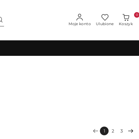
0
Moje konto
Ulubione
Koszyk
1
2
3