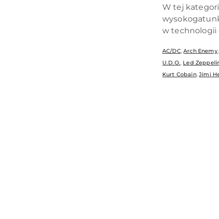
W tej kategori
wysokogatunk
w technologii 
AC/DC
,
Arch Enemy
U.D.O.
,
Led Zeppeli
Kurt Cobain
,
Jimi H
Pomiń karuzelę produktów