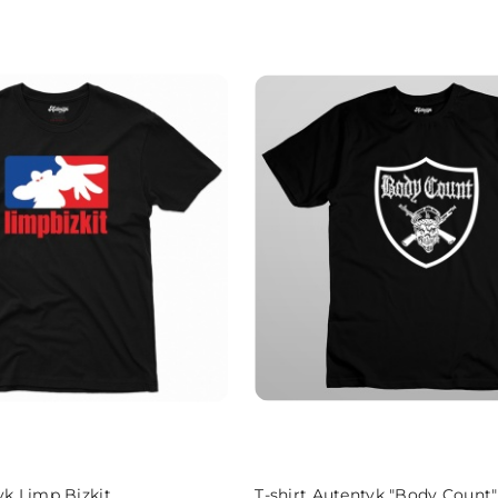
sze.
DO KOSZYKA
DO KOSZYKA
yk Limp Bizkit
T-shirt Autentyk "Body Count"