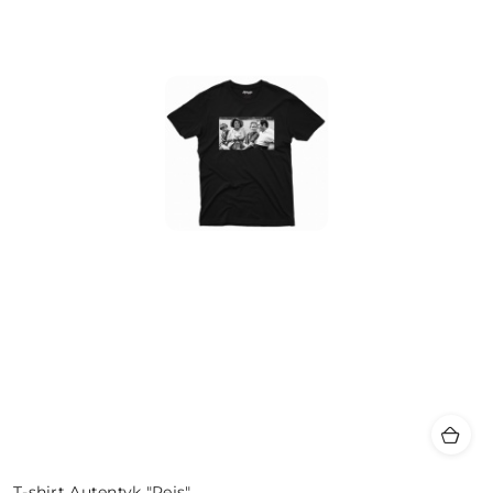
T-shirt Autentyk "Rejs"