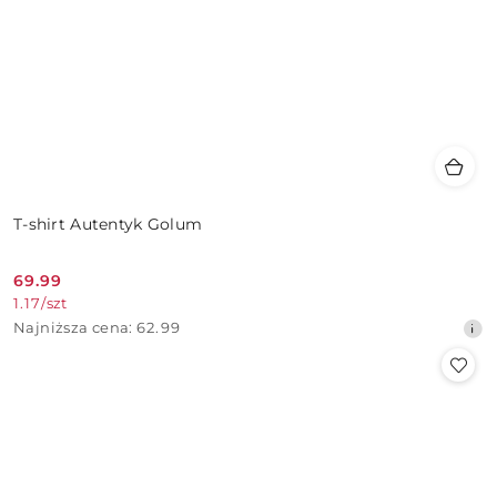
T-shirt Autentyk Golum
69.99
Cena
1.17
/
szt
promocyjna:
Najniższa
Najniższa cena:
62.99
cena
z
30
dni
przed
obniżką