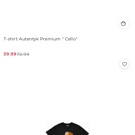
T-shirt Autentyk Premium " Cello"
59.99
72.99
Cena
Cena
promocyjna:
przed
promocją: