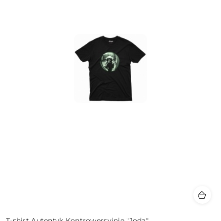
T-shirt Autentyk Kontrowersyjnie "Joda"