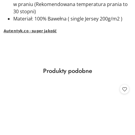
w praniu (Rekomendowana temperatura prania to
30 stopni)
Materiał: 100% Bawełna ( single Jersey 200g/m2 )
Autentyk.co - super jakość
Produkty
Produkty podobne
Pomiń karuzelę produktów
o
statusie: