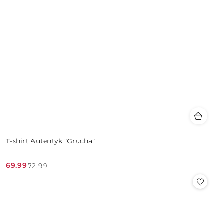
T-shirt Autentyk "Grucha"
69.99
72.99
Cena
Cena
promocyjna:
przed
promocją: