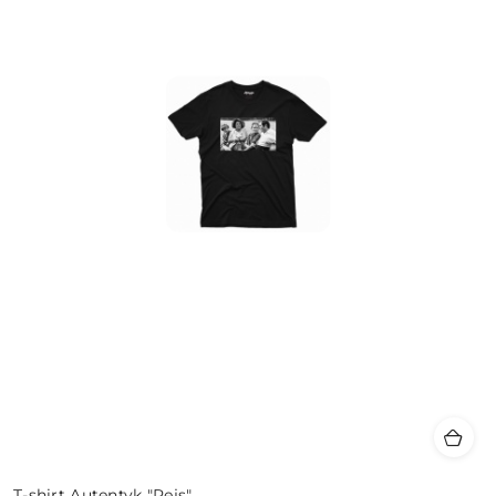
T-shirt Autentyk "Rejs"