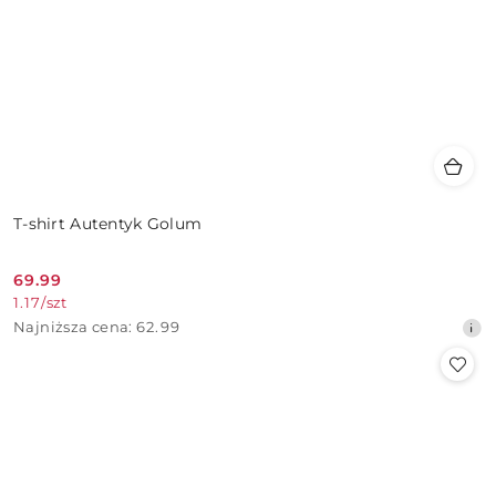
T-shirt Autentyk Golum
69.99
Cena
1.17
/
szt
promocyjna:
Najniższa
Najniższa cena:
62.99
cena
z
30
dni
przed
obniżką