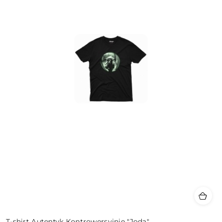
T-shirt Autentyk Kontrowersyjnie "Joda"