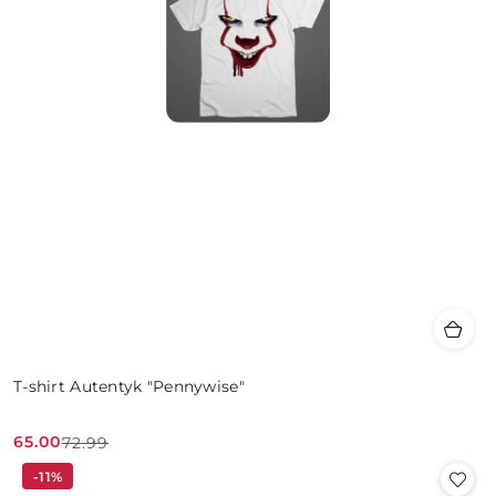
T-shirt Autentyk "Pennywise"
65.00
72.99
Cena
Cena
-11%
promocyjna:
przed