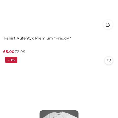
T-shirt Autentyk Premium "Freddy "
65.00
72.99
Cena
Cena
-11%
promocyjna:
przed
promocją: