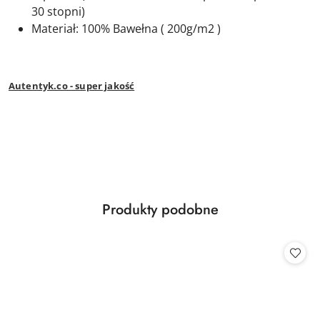
30 stopni)
Materiał: 100% Bawełna ( 200g/m2 )
Autentyk.co - super jakość
Produkty
Produkty podobne
Pomiń karuzelę produktów
o
statusie: