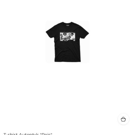
T-shirt Autentyk "Rejs"