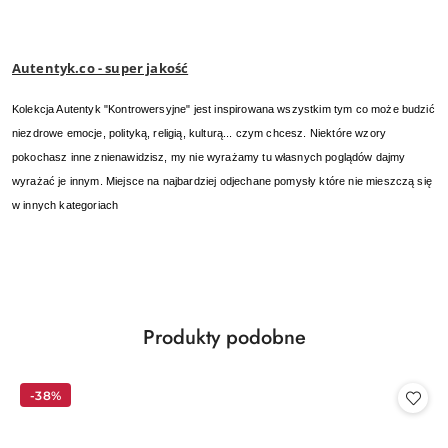
Autentyk.co - super jakość
Kolekcja Autentyk "Kontrowersyjne" jest inspirowana wszystkim tym co może budzić
niezdrowe emocje, polityką, religią, kulturą... czym chcesz. Niektóre wzory
pokochasz inne znienawidzisz, my nie wyrażamy tu własnych poglądów dajmy
wyrażać je innym. Miejsce na najbardziej odjechane pomysły które nie mieszczą się
w innych kategoriach
Produkty
Produkty podobne
Pomiń karuzelę produktów
o
statusie:
-38%