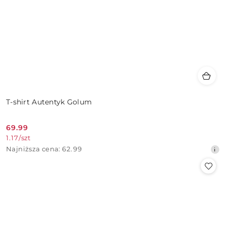
T-shirt Autentyk Golum
69.99
Cena
1.17
/
szt
promocyjna:
Najniższa
Najniższa cena:
62.99
cena
z
30
dni
przed
obniżką