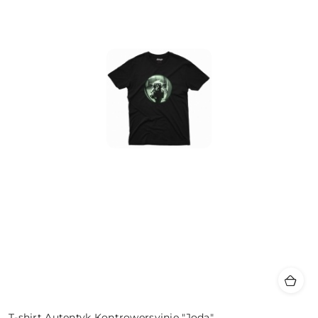
T-shirt Autentyk Kontrowersyjnie "Joda"