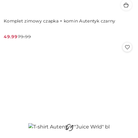
Komplet zimowy czapka + komin Autentyk czarny
49.99
79.99
Cena
Cena
promocyjna:
przed
promocją: