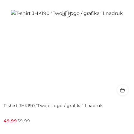
T-shirt JHK190 "Twoje Logo / grafika" 1 nadruk
49.99
59.99
Cena
Cena
promocyjna:
przed