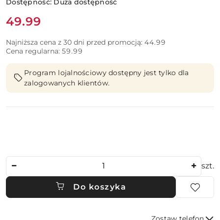
Dostępność:
Duża dostępność
Cena:
49.99
Najniższa cena z 30 dni przed promocją:
44.99
Cena regularna:
59.99
Program lojalnościowy dostępny jest tylko dla
zalogowanych klientów.
Ilość
szt.
Do koszyka
Zostaw telefon