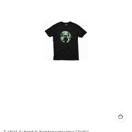
T-shirt Autentyk Kontrowersyjnie "Joda"