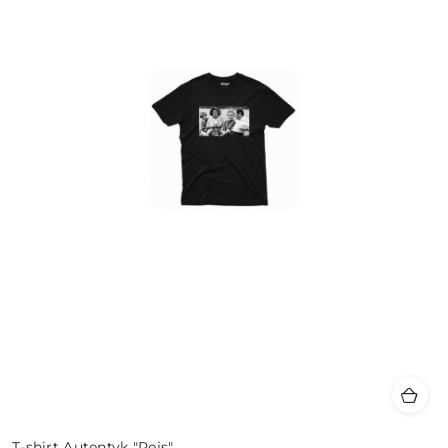
T-shirt Autentyk "Rejs"