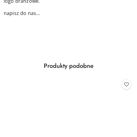
logo branżowe.
napisz do nas...
Produkty
Produkty podobne
Pomiń karuzelę produktów
o
statusie: