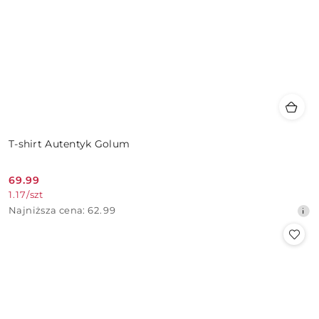
T-shirt Autentyk Golum
69.99
Cena
1.17
/
szt
promocyjna:
Najniższa
Najniższa cena:
62.99
cena
z
30
dni
przed
obniżką