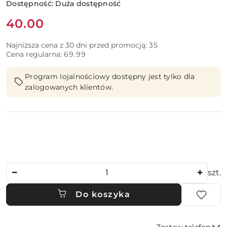
Dostępność:
Duża dostępność
Cena:
40.00
Najniższa cena z 30 dni przed promocją:
35
Cena regularna:
69.99
Program lojalnościowy dostępny jest tylko dla
zalogowanych klientów.
Ilość
szt.
Do koszyka
Zostaw telefon