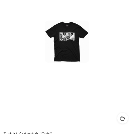
T-shirt Autentyk "Rejs"