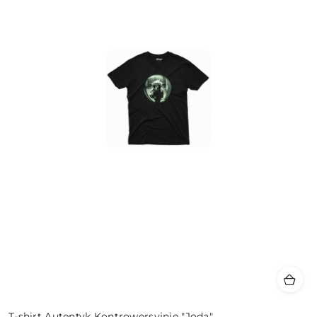
T-shirt Autentyk Kontrowersyjnie "Joda"