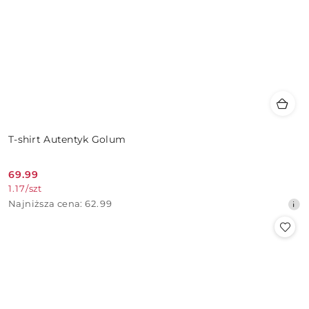
T-shirt Autentyk Golum
69.99
Cena
1.17
/
szt
promocyjna:
Najniższa
Najniższa cena:
62.99
cena
z
30
dni
przed
obniżką