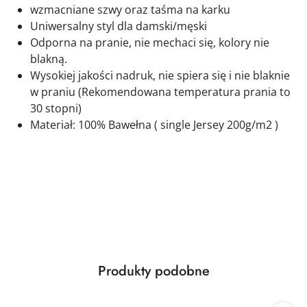
wzmacniane szwy oraz taśma na karku
Uniwersalny styl dla damski/męski
Odporna na pranie, nie mechaci się, kolory nie
blakną.
Wysokiej jakości nadruk, nie spiera się i nie blaknie
w praniu (Rekomendowana temperatura prania to
30 stopni)
Materiał: 100% Bawełna ( single Jersey 200g/m2 )
Produkty
Produkty podobne
Pomiń karuzelę produktów
o
statusie: