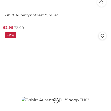
T-shirt Autentyk Street "Smile"
62.99
72.99
Cena
Cena
-11%
promocyjna:
przed
promocją: