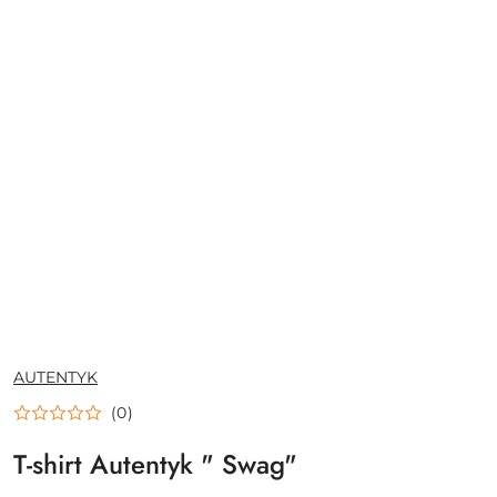
NAZWA
AUTENTYK
PRODUCENTA:
(0)
T-shirt Autentyk " Swag"