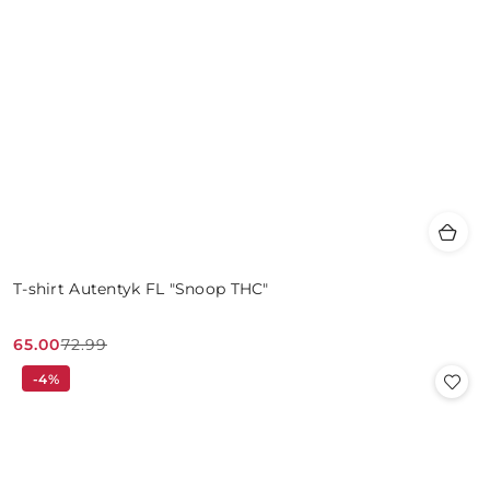
T-shirt Autentyk FL "Snoop THC"
65.00
72.99
Cena
Cena
-4%
promocyjna:
przed
promocją: