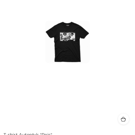
T-shirt Autentyk "Rejs"