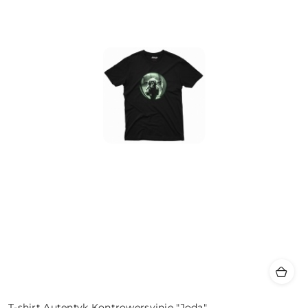
T-shirt Autentyk Kontrowersyjnie "Joda"