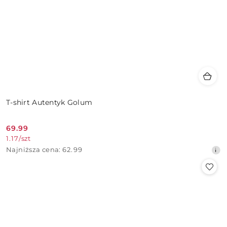
T-shirt Autentyk Golum
69.99
Cena
1.17
/
szt
promocyjna:
Najniższa
Najniższa cena:
62.99
cena
z
30
dni
przed
obniżką