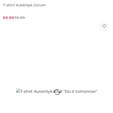
T-shirt Autentyk Golum
69.99
72.99
Cena
Cena
promocyjna:
przed
promocją: