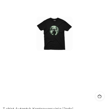
T-shirt Autentyk Kontrowersyjnie "Joda"