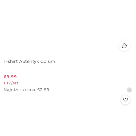
T-shirt Autentyk Golum
69.99
Cena
1.17
/
szt
promocyjna:
Najniższa
Najniższa cena:
62.99
cena
z
30
dni
przed
obniżką