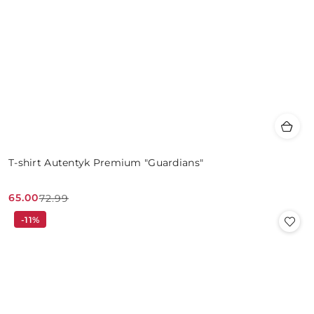
T-shirt Autentyk Premium "Guardians"
65.00
72.99
Cena
Cena
-11%
promocyjna:
przed
promocją: