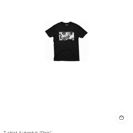
T-shirt Autentyk "Rejs"