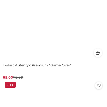
T-shirt Autentyk Premium "Game Over"
65.00
72.99
Cena
Cena
-11%
promocyjna:
przed
promocją: