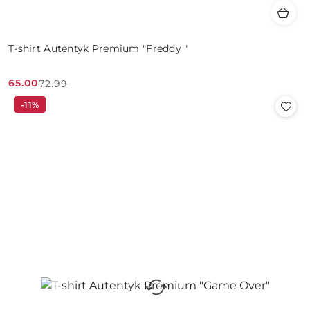
T-shirt Autentyk Premium "Freddy "
65.00
72.99
Cena
Cena
-11%
promocyjna:
przed
promocją: