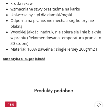
krótki rękaw
wzmacniane szwy oraz taśma na karku
Uniwersalny styl dla damski/męski
Odporna na pranie, nie mechaci się, kolory nie
blakną.
Wysokiej jakości nadruk, nie spiera się i nie blaknie
w praniu (Rekomendowana temperatura prania to
30 stopni)
Materiał: 100% Bawełna ( single Jersey 200g/m2 )
Autentyk.co - super jakość
Produkty
Produkty podobne
Pomiń karuzelę produktów
o
statusie:
-18%