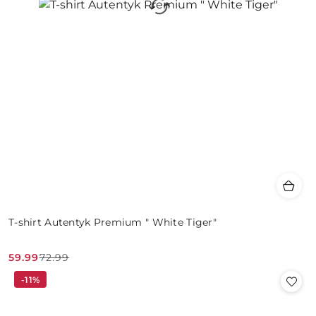
T-shirt Autentyk Premium " White Tiger"
59.99
72.99
Cena
Cena
-11%
promocyjna:
przed
promocją: