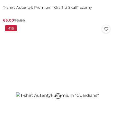
T-shirt Autentyk Premium "Graffiti Skull" czarny
65.00
72.99
Cena
Cena
-11%
promocyjna:
przed
promocją: