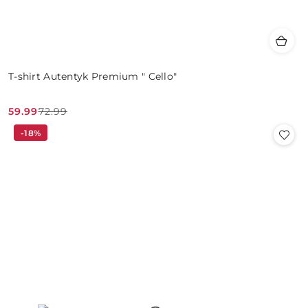
T-shirt Autentyk Premium " Cello"
59.99
72.99
Cena
Cena
-18%
promocyjna:
przed
promocją: