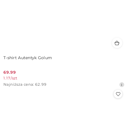
T-shirt Autentyk Golum
69.99
Cena
1.17
/
szt
promocyjna:
Najniższa
Najniższa cena:
62.99
cena
z
30
dni
przed
obniżką