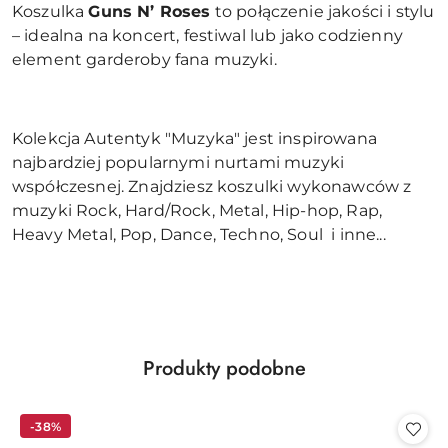
Koszulka
Guns N’ Roses
to połączenie jakości i stylu
– idealna na koncert, festiwal lub jako codzienny
element garderoby fana muzyki.
Kolekcja Autentyk "Muzyka" jest inspirowana
najbardziej popularnymi nurtami muzyki
współczesnej. Znajdziesz koszulki wykonawców z
muzyki Rock, Hard/Rock, Metal, Hip-hop, Rap,
Heavy Metal, Pop, Dance, Techno, Soul i inne...
Produkty
Produkty podobne
Pomiń karuzelę produktów
o
statusie:
-38%