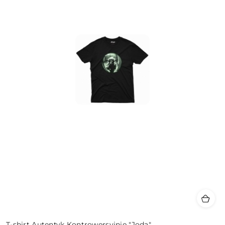
T-shirt Autentyk Kontrowersyjnie "Joda"