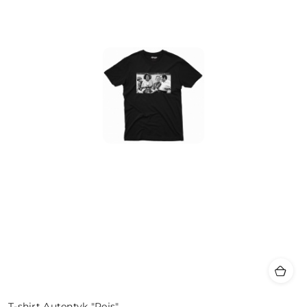
T-shirt Autentyk "Rejs"