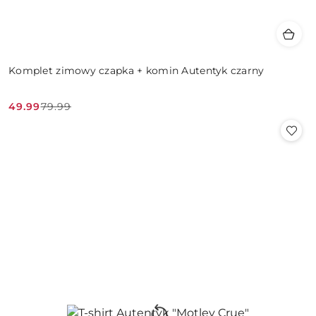
Komplet zimowy czapka + komin Autentyk czarny
49.99
79.99
Cena
Cena
promocyjna:
przed
promocją: