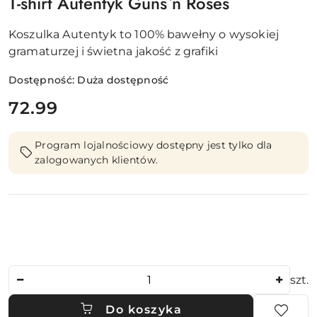
T-shirt Autentyk Guns`n Roses
Koszulka Autentyk to 100% bawełny o wysokiej
gramaturzej i świetna jakość z grafiki
Dostępność:
Duża dostępność
cena:
72.99
Program lojalnościowy dostępny jest tylko dla
zalogowanych klientów.
Ilość
szt.
Do koszyka