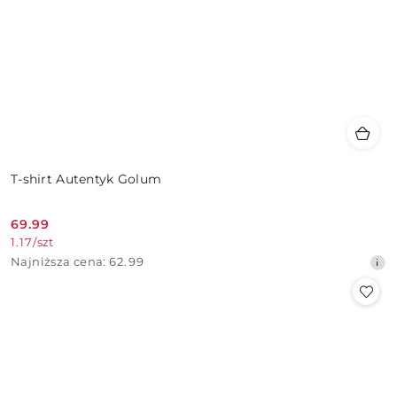
T-shirt Autentyk Golum
69.99
Cena
1.17
/
szt
promocyjna:
Najniższa
Najniższa cena:
62.99
cena
z
30
dni
przed
obniżką