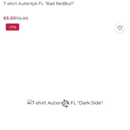
T-shirt Autentyk FL "Bad RedBull"
65.00
72.99
Cena
Cena
-11%
promocyjna:
przed
promocją: