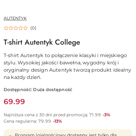
NAZWA
AUTENTYK
PRODUCENTA:
(0)
T-shirt Autentyk College
T-shirt Autentyk to połączenie klasyki i miejskiego
stylu. Wysokiej jakości bawełna, wygodny krój i
oryginalny design Autentyk tworzą produkt idealny
na każdy dzień.
Dostępność:
Duża dostępność
Cena:
69.99
Rabat:
Najniższa cena z 30 dni przed promocją:
71.99
-3%
Rabat:
Cena regularna:
79.99
-13%
Program lojalnościowy dostępny jest tylko dla