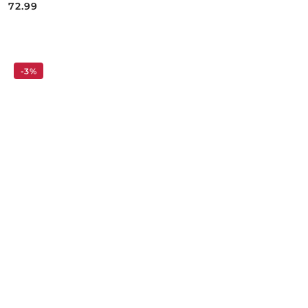
72.99
Cena:
-3%