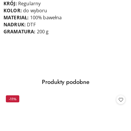
KRÓJ:
Regularny
KOLOR:
do wyboru
MATERIAŁ:
100% bawełna
NADRUK:
DTF
GRAMATURA:
200 g
Produkty
Produkty podobne
Pomiń karuzelę produktów
o
statusie:
-11%